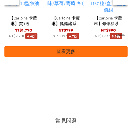
【Carloine 卡蘿
【Carloine 卡蘿
【Carloine 卡蘿
琳】買3送1 佩
琳】佩佩豬系列
琳】佩佩豬系列
佩小魚油 DHA
兒童護齒噴霧
兒童維他命
NT$1,770
NT$799
NT$990
(30粒/盒) 咀嚼
20ml 三瓶組
C+D3 口嚼錠 草
NT$2,700
NT$1,197
NT$1,797
6.6折
6.7折
5.5折
式軟膠囊 rTG型
(原味/草莓/葡
莓口味 (150粒/
魚油
萄 各1)
盒) 3盒超值組
查看更多
常見問題