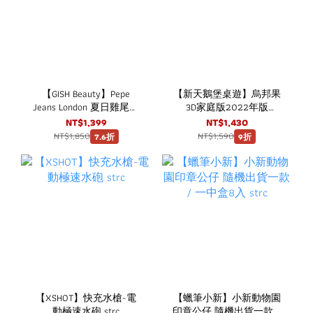
【GISH Beauty】Pepe
【新天鵝堡桌遊】烏邦果
Jeans London 夏日雞尾酒
3D家庭版2022年版
淡香水經典禮盒 (限量版)
Ubongo: 3D Family 2022
NT$1,399
NT$1,430
NT$1,850
NT$1,590
7.6折
9折
【XSHOT】快充水槍-電
【蠟筆小新】小新動物園
動極速水砲 strc
印章公仔 隨機出貨一款 /