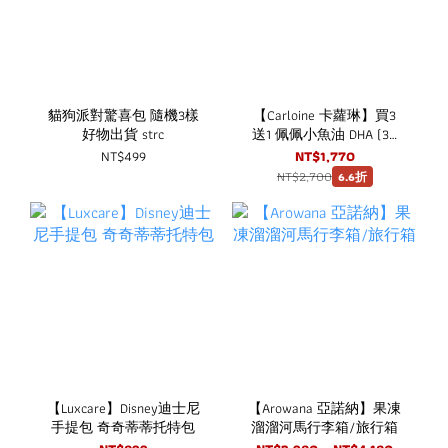
貓狗派對驚喜包 隨機3樣
【Carloine 卡蘿琳】買3
好物出貨 strc
送1 佩佩小魚油 DHA (30
粒/盒) 咀嚼式軟膠囊 rTG
NT$499
NT$1,770
型魚油
NT$2,700
6.6折
【Luxcare】Disney迪士尼
【Arowana 亞諾納】果凍
手提包 奇奇蒂蒂托特包
溜溜河馬行李箱/旅行箱