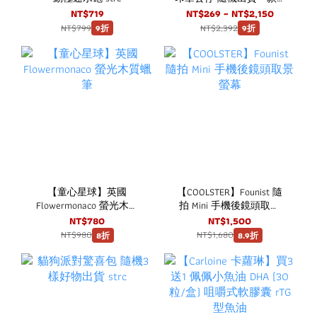
一中盒8入 strc
NT$719
NT$269 ~ NT$2,150
NT$799
NT$2,392
9折
9折
【童心星球】英國
【COOLSTER】Founist 隨
Flowermonaco 螢光木質
拍 Mini 手機後鏡頭取景
蠟筆
螢幕
NT$780
NT$1,500
NT$980
NT$1,680
8折
8.9折