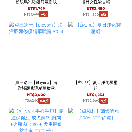
超級瑪利歐銀河電影版
旭日女性淡香精
耀西YOSHI蛋迷你場景組
NT$1,799
NT$3,480
NT$1,999
NT$4,350
9折
8折
買三送一【Bioyona】海
【ÉPURE】夏日淨化釋壓
洋胚顏修護精華噴露
組
50ml
NT$3,600
NT$1,854
NT$6,240
NT$2,060
5.8折
9折