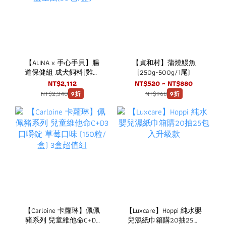
【ALINA x 手心手貝】腸
【貞和村】蒲燒鰻魚
道保健組 成犬飼料(雞肉
(250g~500g/1尾)
+火雞肉) 2KG + 犬用腸道
NT$2,112
NT$520 ~ NT$880
益生菌(30包/盒)
NT$2,340
NT$968
9折
9折
【Carloine 卡蘿琳】佩佩
【Luxcare】Hoppi 純水嬰
豬系列 兒童維他命C+D3
兒濕紙巾箱購20抽25包