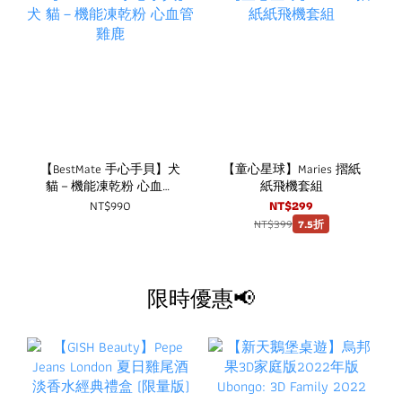
【BestMate 手心手貝】犬
【童心星球】Maries 摺紙
貓－機能凍乾粉 心血管
紙飛機套組
雞鹿
NT$990
NT$299
NT$399
7.5折
限時優惠📢