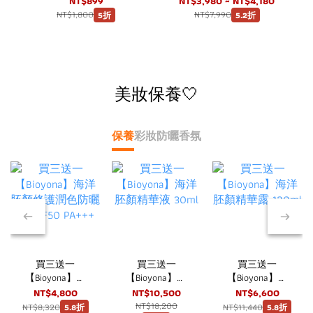
NT$899
NT$3,980 ~ NT$4,180
NT$1,800
NT$7,990
5折
5.2折
美妝保養🤍
保養
彩妝
防曬
香氛
改
買三送一
買三送一
買三送一
【Bioyona】海
【Bioyona】海
【Bioyona】海
洋胚顏修護潤色
洋胚顏精華液
洋胚顏精華露
NT$4,800
NT$10,500
NT$6,600
防曬霜 SPF50
30ml
120ml
NT$18,200
NT$8,320
NT$11,440
5.8折
5.8折