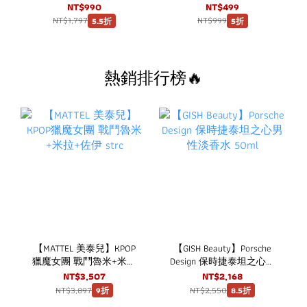
口嚼錠 草莓口味 (150粒/
入升級款
NT$990
NT$499
盒) 3盒超值組
NT$1,797
NT$999
5.5折
5折
熱銷排行榜🔥
【MATTEL 美泰兒】KPOP
【GISH Beauty】Porsche
獵魔女團 戰鬥魯米+米拉
Design 保時捷泰坦之心男
+佐伊 strc
性淡香水 50ml
NT$3,507
NT$2,168
NT$3,897
NT$2,550
9折
8.5折