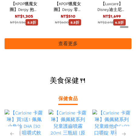
【KPOP獵魔女
【KPOP獵魔女
【Luxcare】
團】Derpy 抱抱
團】Derpy 零錢
Disney迪士尼托
包 strc
包 strc
特包 大容量米
NT$1,305
NT$510
NT$1,699
奇手提包
NT$1,536
NT$600
NT$2,618
8.5折
8.5折
6.5折
查看更多
美食保健🍴
保健食品