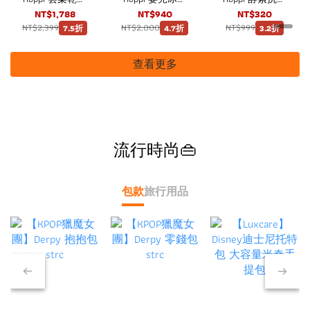
兩用巾 60抽12
水濕紙巾80抽8
有機嬰兒洗衣精
NT$1,788
NT$940
NT$320
包
包（4袋）箱購
1800ml
NT$2,399
NT$2,000
NT$999
7.5折
4.7折
3.2折
查看更多
流行時尚👜
包款
旅行用品