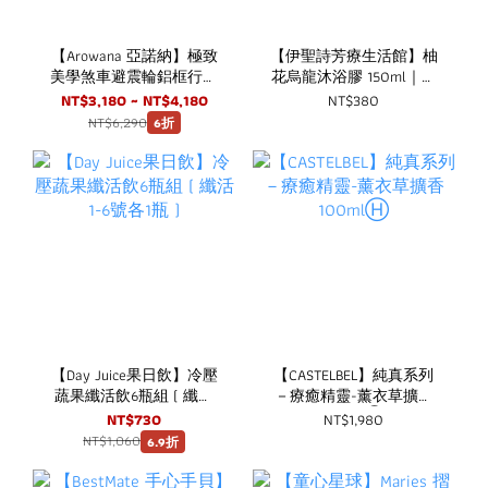
【Arowana 亞諾納】極致
【伊聖詩芳療生活館】柚
美學煞車避震輪鋁框行李
花烏龍沐浴膠 150ml｜一
箱/旅行箱
日茶道 TEAORY
NT$3,180 ~ NT$4,180
NT$380
NT$6,290
6折
【Day Juice果日飲】冷壓
【CASTELBEL】純真系列
蔬果纖活飲6瓶組 ( 纖活
－療癒精靈-薰衣草擴香
1-6號各1瓶 )
100mlⒽ
NT$730
NT$1,980
NT$1,060
6.9折