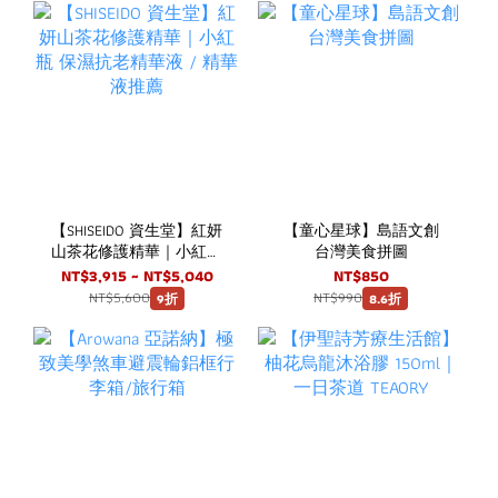
【SHISEIDO 資生堂】紅妍
【童心星球】島語文創
山茶花修護精華｜小紅瓶
台灣美食拼圖
保濕抗老精華液 / 精華液
NT$3,915 ~ NT$5,040
NT$850
推薦
NT$5,600
NT$990
9折
8.6折