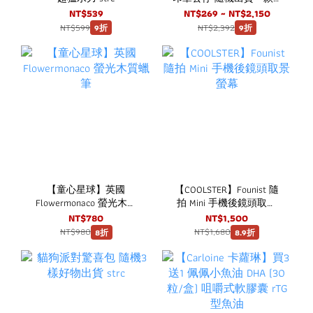
一中盒8入 strc
NT$539
NT$269 ~ NT$2,150
NT$599
NT$2,392
9折
9折
【童心星球】英國
【COOLSTER】Founist 隨
Flowermonaco 螢光木質
拍 Mini 手機後鏡頭取景
蠟筆
螢幕
NT$780
NT$1,500
NT$980
NT$1,680
8折
8.9折