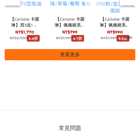
【Carloine 卡蘿
【Carloine 卡蘿
【Carloine 卡蘿
琳】買3送1 佩
琳】佩佩豬系列
琳】佩佩豬系列
佩小魚油 DHA
兒童護齒噴霧
兒童維他命
NT$1,770
NT$799
NT$990
(30粒/盒) 咀嚼
20ml 三瓶組
C+D3 口嚼錠 草
NT$2,700
NT$1,197
NT$1,797
6.6折
6.7折
5.5折
式軟膠囊 rTG型
(原味/草莓/葡
莓口味 (150粒/
魚油
萄 各1)
盒) 3盒超值組
查看更多
常見問題