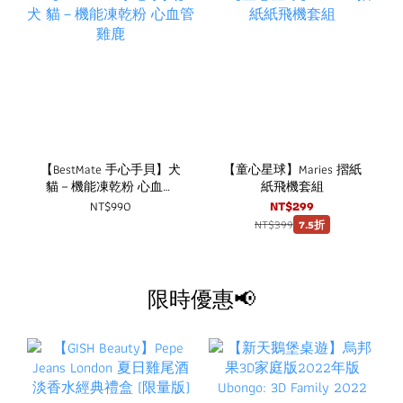
【BestMate 手心手貝】犬
【童心星球】Maries 摺紙
貓－機能凍乾粉 心血管
紙飛機套組
雞鹿
NT$990
NT$299
NT$399
7.5折
限時優惠📢