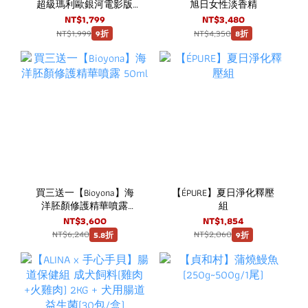
超級瑪利歐銀河電影版
旭日女性淡香精
耀西YOSHI蛋迷你場景組
NT$1,799
NT$3,480
NT$1,999
NT$4,350
9折
8折
買三送一【Bioyona】海
【ÉPURE】夏日淨化釋壓
洋胚顏修護精華噴露
組
50ml
NT$3,600
NT$1,854
NT$6,240
NT$2,060
5.8折
9折