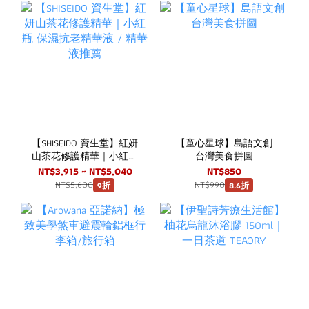
【SHISEIDO 資生堂】紅妍
【童心星球】島語文創
山茶花修護精華｜小紅瓶
台灣美食拼圖
保濕抗老精華液 / 精華液
NT$3,915 ~ NT$5,040
NT$850
推薦
NT$5,600
NT$990
9折
8.6折