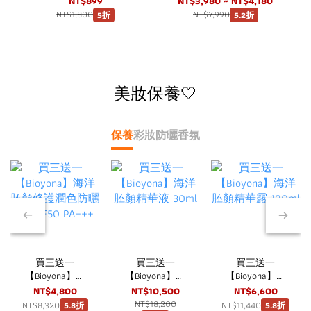
NT$899
NT$3,980 ~ NT$4,180
NT$1,800
NT$7,990
5折
5.2折
美妝保養🤍
保養
彩妝
防曬
香氛
改
買三送一
買三送一
買三送一
【Bioyona】海
【Bioyona】海
【Bioyona】海
洋胚顏修護潤色
洋胚顏精華液
洋胚顏精華露
NT$4,800
NT$10,500
NT$6,600
防曬霜 SPF50
30ml
120ml
NT$18,200
NT$8,320
NT$11,440
5.8折
5.8折