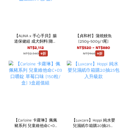
【ALINA x 手心手貝】腸
【貞和村】蒲燒鰻魚
道保健組 成犬飼料(雞肉
(250g~500g/1尾)
+火雞肉) 2KG + 犬用腸道
NT$2,112
NT$520 ~ NT$880
益生菌(30包/盒)
NT$2,340
NT$968
9折
9折
【Carloine 卡蘿琳】佩佩
【Luxcare】Hoppi 純水嬰
豬系列 兒童維他命C+D3
兒濕紙巾箱購20抽25包