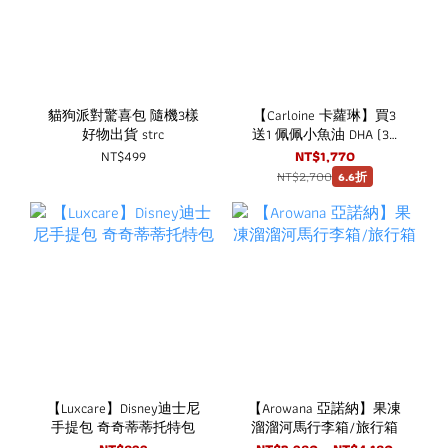
貓狗派對驚喜包 隨機3樣
【Carloine 卡蘿琳】買3
好物出貨 strc
送1 佩佩小魚油 DHA (30
粒/盒) 咀嚼式軟膠囊 rTG
NT$499
NT$1,770
型魚油
NT$2,700
6.6折
【Luxcare】Disney迪士尼
【Arowana 亞諾納】果凍
手提包 奇奇蒂蒂托特包
溜溜河馬行李箱/旅行箱