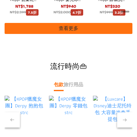
兩用巾 60抽12
水濕紙巾80抽8
有機嬰兒洗衣精
NT$1,788
NT$940
NT$320
包
包（4袋）箱購
1800ml
NT$2,399
NT$2,000
NT$999
7.5折
4.7折
3.2折
查看更多
流行時尚👜
包款
旅行用品