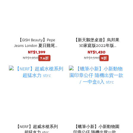
【GISH Beauty】Pepe
【新天鵝堡桌遊】烏邦果
Jeans London 夏日雞尾酒
3D家庭版2022年版
淡香水經典禮盒 (限量版)
Ubongo: 3D Family 2022
NT$1,399
NT$1,430
NT$1,850
NT$1,590
7.6折
9折
【NERF】超威水槍系列
【蠟筆小新】小新動物園
超猛水力 strc
印章公仔 隨機出貨一款 /