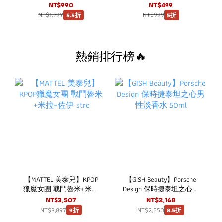
口嚼錠 草莓口味 (150粒/
入升級款
NT$990
NT$499
盒) 3盒超值組
NT$1,797
NT$999
5.5折
5折
熱銷排行榜🔥
【MATTEL 美泰兒】KPOP
【GISH Beauty】Porsche
獵魔女團 戰鬥魯米+米拉
Design 保時捷泰坦之心男
+佐伊 strc
性淡香水 50ml
NT$3,507
NT$2,168
NT$3,897
NT$2,550
9折
8.5折