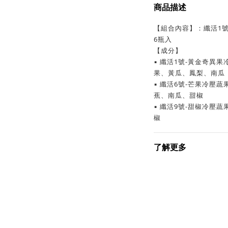
商品描述
【組合內容】：纖活1號
6瓶入
【成分】
▪︎ 纖活1號-黃金奇
果、黃瓜、鳳梨、南瓜
▪︎ 纖活6號-芒果冷
蕉、南瓜、甜椒
▪︎ 纖活9號-甜椒冷
椒
了解更多