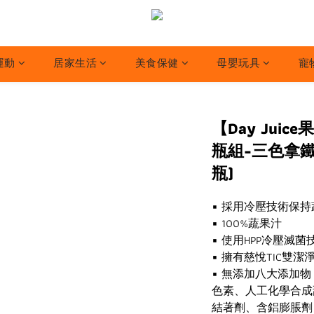
運動
居家生活
美食保健
母嬰玩具
寵
【Day Jui
瓶組-三色拿鐵組
瓶)
▪︎ 採用冷壓技術保
▪︎ 100%蔬果汁
▪︎ 使用HPP冷壓滅
▪︎ 擁有慈悅TIC雙潔
▪︎ 無添加八大添加
色素、人工化學合成
結著劑、含鋁膨脹劑