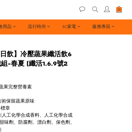
物用品
流行時尚
3C家電
服務專區
ce果日飲】冷壓蔬果纖活飲6
-春夏 (纖活1.6.9號2
持蔬果完整營養素
菌技術保留蔬果原味
淨標章
物 (人工化學合成香料、人工化學合成
甜味劑、防腐劑、漂白劑、保色劑、
）