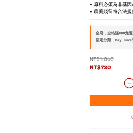
▪︎ 原料必須為非基
▪︎ 農藥殘留符合法
全店，全站滿999免運
指定分類，Day Jui
NT$1,060
NT$730