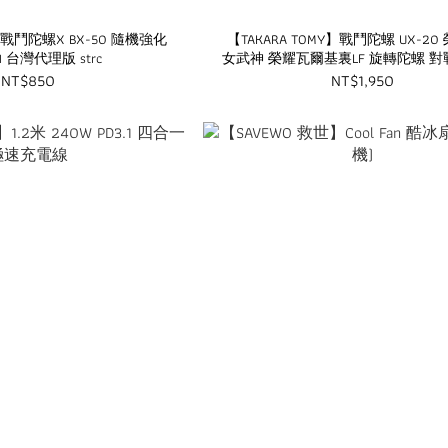
Y】戰鬥陀螺X BX-50 隨機強化
【TAKARA TOMY】戰鬥陀螺 UX-2
.11 台灣代理版 strc
女武神 榮耀瓦爾基裏LF 旋轉陀螺 對
代理版 strc
NT$850
NT$1,950