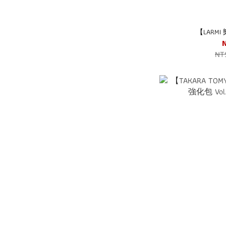
【LARMI
NT