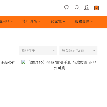
物用品
流行時尚
3C家電
服務專區
商品排序
每頁顯示 72 個