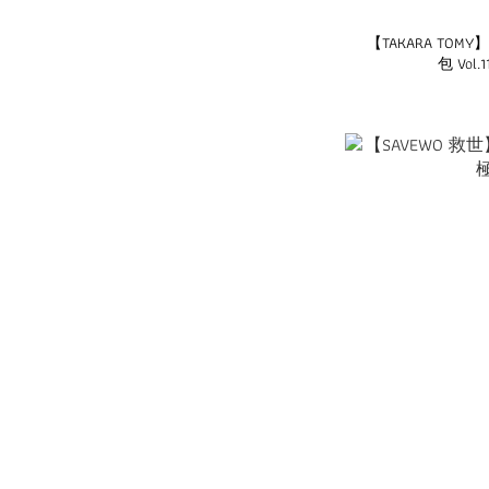
【TAKARA TOM
包 Vol