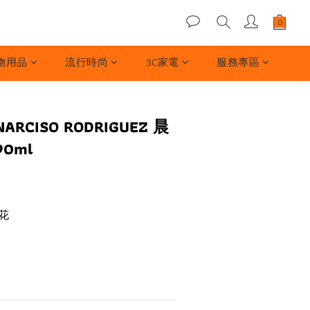
物用品
流行時尚
3C家電
服務專區
CISO RODRIGUEZ 晨
0ml
花