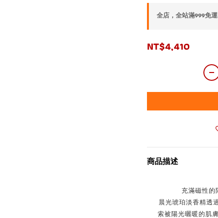
全店，全站滿999免運
NT$4,410
商品描述
充滿磁性的
晨光琥珀淡香精透過 na
索被陽光曬暖的肌