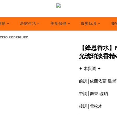
運動
居家生活
美食保健
母嬰玩具
寵
CISO RODRIGUEZ
【鋒恩香水】NAR
光琥珀淡香精9
✦ 木質調 ✦
前調│依蘭依蘭 雞蛋
中調│麝香 琥珀
後調│雪松木