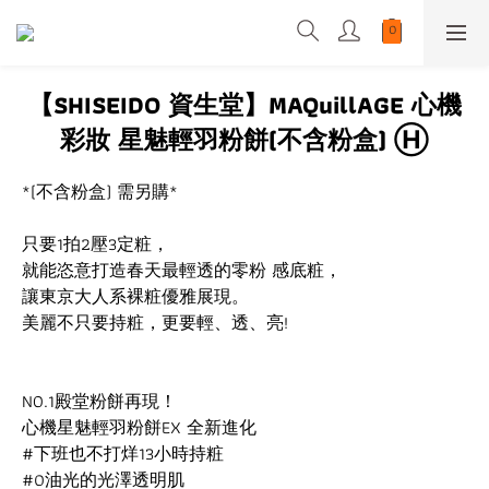
【SHISEIDO 資生堂】MAQuillAGE 心機
彩妝 星魅輕羽粉餅(不含粉盒) Ⓗ
*(不含粉盒) 需另購*
只要1拍2壓3定粧，
就能恣意打造春天最輕透的零粉 感底粧，
讓東京大人系裸粧優雅展現。
美麗不只要持粧，更要輕、透、亮!
NO.1殿堂粉餅再現！
心機星魅輕羽粉餅EX 全新進化
#下班也不打烊13小時持粧 
#0油光的光澤透明肌