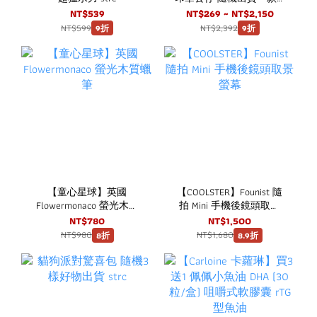
一中盒8入 strc
NT$539
NT$269 ~ NT$2,150
NT$599
NT$2,392
9折
9折
【童心星球】英國
【COOLSTER】Founist 隨
Flowermonaco 螢光木質
拍 Mini 手機後鏡頭取景
蠟筆
螢幕
NT$780
NT$1,500
NT$980
NT$1,680
8折
8.9折