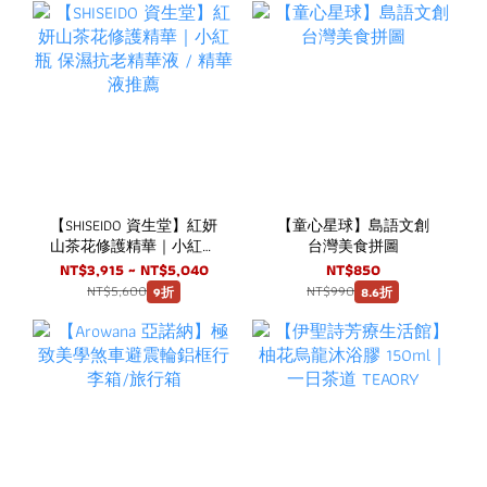
【SHISEIDO 資生堂】紅妍
【童心星球】島語文創
山茶花修護精華｜小紅瓶
台灣美食拼圖
保濕抗老精華液 / 精華液
NT$3,915 ~ NT$5,040
NT$850
推薦
NT$5,600
NT$990
9折
8.6折