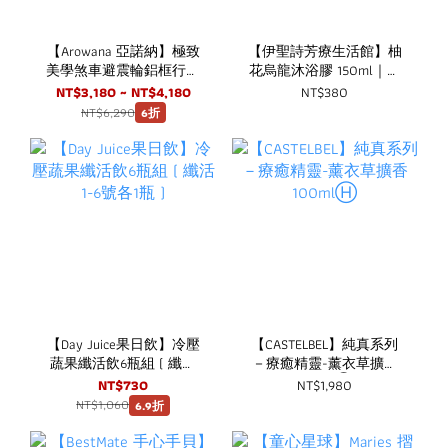
【Arowana 亞諾納】極致
【伊聖詩芳療生活館】柚
美學煞車避震輪鋁框行李
花烏龍沐浴膠 150ml｜一
箱/旅行箱
日茶道 TEAORY
NT$3,180 ~ NT$4,180
NT$380
NT$6,290
6折
【Day Juice果日飲】冷壓
【CASTELBEL】純真系列
蔬果纖活飲6瓶組 ( 纖活
－療癒精靈-薰衣草擴香
1-6號各1瓶 )
100mlⒽ
NT$730
NT$1,980
NT$1,060
6.9折