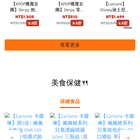
【KPOP獵魔女
【KPOP獵魔女
【Luxcare】
團】Derpy 抱抱
團】Derpy 零錢
Disney迪士尼托
包 strc
包 strc
特包 大容量米
NT$1,305
NT$510
NT$1,699
奇手提包
NT$1,536
NT$600
NT$2,618
8.5折
8.5折
6.5折
查看更多
美食保健🍴
保健食品