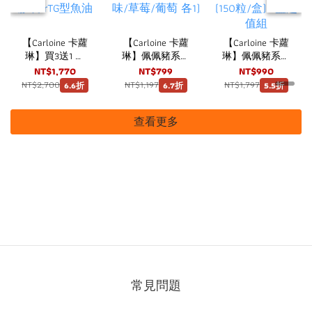
【Carloine 卡蘿
【Carloine 卡蘿
【Carloine 卡蘿
琳】買3送1 佩
琳】佩佩豬系列
琳】佩佩豬系列
佩小魚油 DHA
兒童護齒噴霧
兒童維他命
NT$1,770
NT$799
NT$990
(30粒/盒) 咀嚼
20ml 三瓶組
C+D3 口嚼錠 草
NT$2,700
NT$1,197
NT$1,797
6.6折
6.7折
5.5折
式軟膠囊 rTG型
(原味/草莓/葡
莓口味 (150粒/
魚油
萄 各1)
盒) 3盒超值組
查看更多
常見問題