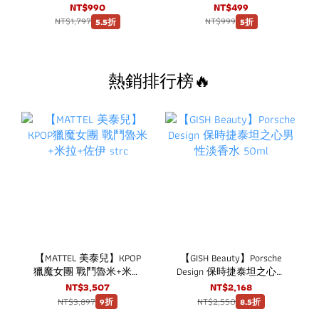
口嚼錠 草莓口味 (150粒/
入升級款
NT$990
NT$499
盒) 3盒超值組
NT$1,797
NT$999
5.5折
5折
熱銷排行榜🔥
【MATTEL 美泰兒】KPOP
【GISH Beauty】Porsche
獵魔女團 戰鬥魯米+米拉
Design 保時捷泰坦之心男
+佐伊 strc
性淡香水 50ml
NT$3,507
NT$2,168
NT$3,897
NT$2,550
9折
8.5折