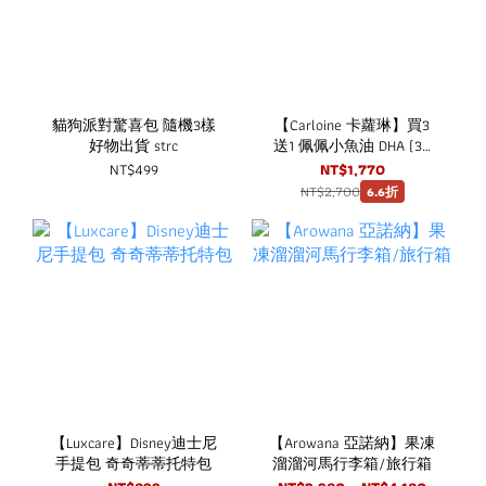
貓狗派對驚喜包 隨機3樣
【Carloine 卡蘿琳】買3
好物出貨 strc
送1 佩佩小魚油 DHA (30
粒/盒) 咀嚼式軟膠囊 rTG
NT$499
NT$1,770
型魚油
NT$2,700
6.6折
【Luxcare】Disney迪士尼
【Arowana 亞諾納】果凍
手提包 奇奇蒂蒂托特包
溜溜河馬行李箱/旅行箱