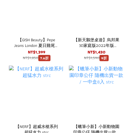
【GISH Beauty】Pepe
【新天鵝堡桌遊】烏邦果
Jeans London 夏日雞尾酒
3D家庭版2022年版
淡香水經典禮盒 (限量版)
Ubongo: 3D Family 2022
NT$1,399
NT$1,430
NT$1,850
NT$1,590
7.6折
9折
【NERF】超威水槍系列
【蠟筆小新】小新動物園
超猛水力 strc
印章公仔 隨機出貨一款 /