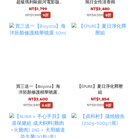
超級瑪利歐銀河電影版
旭日女性淡香精
耀西YOSHI蛋迷你場景組
NT$1,799
NT$3,480
NT$1,999
NT$4,350
9折
8折
買三送一【Bioyona】海
【ÉPURE】夏日淨化釋壓
洋胚顏修護精華噴露
組
50ml
NT$3,600
NT$1,854
NT$6,240
NT$2,060
5.8折
9折