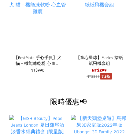
【BestMate 手心手貝】犬
【童心星球】Maries 摺紙
貓－機能凍乾粉 心血管
紙飛機套組
雞鹿
NT$990
NT$299
NT$399
7.5折
限時優惠📢