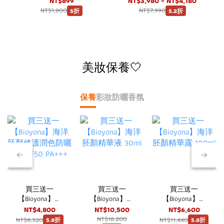
NT$899
NT$3,980 ~ NT$4,180
NT$1,800
NT$7,990
5折
5.2折
美妝保養🤍
保養
彩妝
防曬
香氛
改
買三送一
買三送一
買三送一
【Bioyona】海
【Bioyona】海
【Bioyona】海
洋胚顏修護潤色
洋胚顏精華液
洋胚顏精華露
NT$4,800
NT$10,500
NT$6,600
防曬霜 SPF50
30ml
120ml
NT$18,200
NT$8,320
NT$11,440
5.8折
5.8折