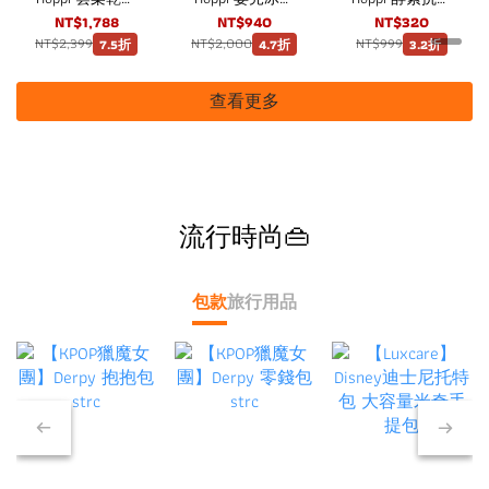
兩用巾 60抽12
水濕紙巾80抽8
有機嬰兒洗衣精
NT$1,788
NT$940
NT$320
包
包（4袋）箱購
1800ml
NT$2,399
NT$2,000
NT$999
7.5折
4.7折
3.2折
查看更多
流行時尚👜
包款
旅行用品