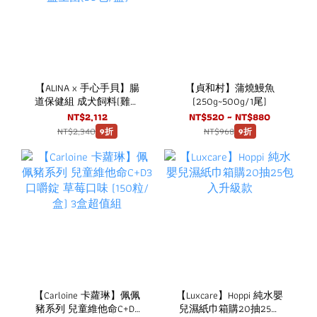
【ALINA x 手心手貝】腸
【貞和村】蒲燒鰻魚
道保健組 成犬飼料(雞肉
(250g~500g/1尾)
+火雞肉) 2KG + 犬用腸道
NT$2,112
NT$520 ~ NT$880
益生菌(30包/盒)
NT$2,340
NT$968
9折
9折
【Carloine 卡蘿琳】佩佩
【Luxcare】Hoppi 純水嬰
豬系列 兒童維他命C+D3
兒濕紙巾箱購20抽25包