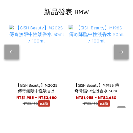
新品發表 BMW
【GISH Beauty】M2025
【GISH Beauty】M1985 傳
傳奇無限中性淡香水
奇降臨中性淡香水 50ml
50ml / 100ml
/ 100ml
NT$1,955 ~ NT$2,680
NT$1,955 ~ NT$2,680
NT$3,150
NT$3,150
8.5折
8.5折