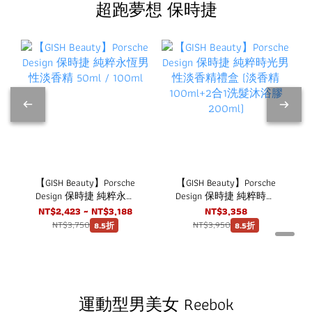
超跑夢想 保時捷
【GISH Beauty】Porsche
【GISH Beauty】Porsche
Design 保時捷 純粹永恆
Design 保時捷 純粹時光
男性淡香精 50ml /
男性淡香精禮盒 (淡香精
NT$2,423 ~ NT$3,188
NT$3,358
100ml
100ml+2合1洗髮沐浴膠
NT$3,750
NT$3,950
8.5折
8.5折
200ml)
運動型男美女 Reebok