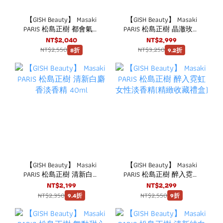
【GISH Beauty】 Masaki
【GISH Beauty】 Masaki
PARIS 松島正樹 都會氣息
PARIS 松島正樹 晶澈玫瑰
男性淡香精 40ml (J hom)
淡香精 80ml
NT$2,040
NT$2,999
NT$2,550
NT$3,250
8折
9.2折
【GISH Beauty】 Masaki
【GISH Beauty】 Masaki
PARIS 松島正樹 清新白麝
PARIS 松島正樹 醉入霓虹
香淡香精 40ml
女性淡香精(精緻收藏禮
NT$2,199
NT$2,299
盒)
NT$2,350
NT$2,550
9.4折
9折