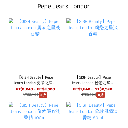
Pepe Jeans London
【GISH Beauty】Pepe
【GISH Beauty】Pepe
Jeans London 勇者之星淡
Jeans London 粉戀之星淡
香精
香精
NT$1,240 ~ NT$2,320
NT$1,240 ~ NT$2,320
NT$2,900
NT$2,900
8折
8折