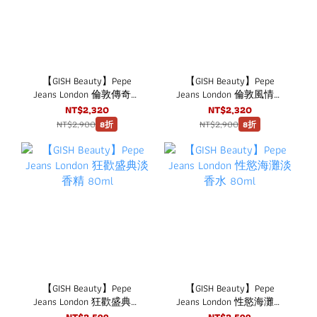
【GISH Beauty】Pepe
【GISH Beauty】Pepe
Jeans London 倫敦傳奇淡
Jeans London 倫敦風情淡
香精 100ml
香精 80ml
NT$2,320
NT$2,320
NT$2,900
NT$2,900
8折
8折
【GISH Beauty】Pepe
【GISH Beauty】Pepe
Jeans London 狂歡盛典淡
Jeans London 性慾海灘淡
香精 80ml
香水 80ml
NT$2,599
NT$2,599