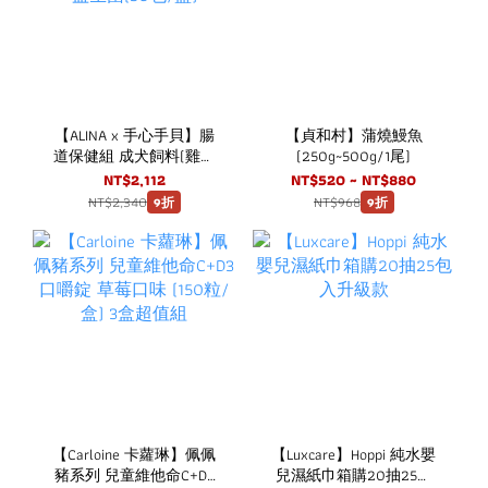
【ALINA x 手心手貝】腸
【貞和村】蒲燒鰻魚
道保健組 成犬飼料(雞肉
(250g~500g/1尾)
+火雞肉) 2KG + 犬用腸道
NT$2,112
NT$520 ~ NT$880
益生菌(30包/盒)
NT$2,340
NT$968
9折
9折
【Carloine 卡蘿琳】佩佩
【Luxcare】Hoppi 純水嬰
豬系列 兒童維他命C+D3
兒濕紙巾箱購20抽25包