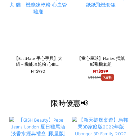
【BestMate 手心手貝】犬
【童心星球】Maries 摺紙
貓－機能凍乾粉 心血管
紙飛機套組
雞鹿
NT$990
NT$299
NT$399
7.5折
限時優惠📢