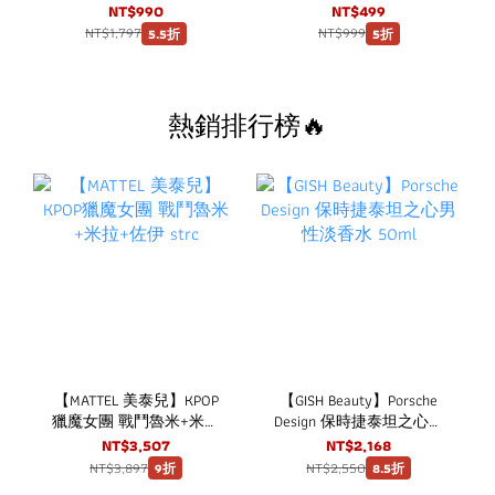
口嚼錠 草莓口味 (150粒/
入升級款
NT$990
NT$499
盒) 3盒超值組
NT$1,797
NT$999
5.5折
5折
熱銷排行榜🔥
【MATTEL 美泰兒】KPOP
【GISH Beauty】Porsche
獵魔女團 戰鬥魯米+米拉
Design 保時捷泰坦之心男
+佐伊 strc
性淡香水 50ml
NT$3,507
NT$2,168
NT$3,897
NT$2,550
9折
8.5折