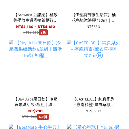
【Arowana 亞諾納】極致
【伊聖詩芳療生活館】柚
美學煞車避震輪鋁框行李
花烏龍沐浴膠 150ml｜一
箱/旅行箱
日茶道 TEAORY
NT$3,180 ~ NT$4,180
NT$380
NT$6,290
6折
【Day Juice果日飲】冷壓
【CASTELBEL】純真系列
蔬果纖活飲6瓶組 ( 纖活
－療癒精靈-薰衣草擴香
1-6號各1瓶 )
100mlⒽ
NT$730
NT$1,980
NT$1,060
6.9折