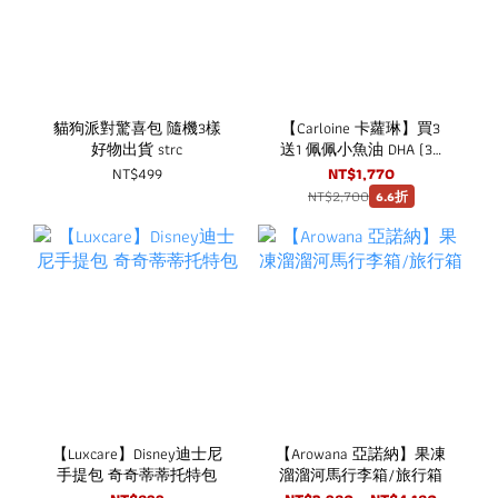
貓狗派對驚喜包 隨機3樣
【Carloine 卡蘿琳】買3
好物出貨 strc
送1 佩佩小魚油 DHA (30
粒/盒) 咀嚼式軟膠囊 rTG
NT$499
NT$1,770
型魚油
NT$2,700
6.6折
【Luxcare】Disney迪士尼
【Arowana 亞諾納】果凍
手提包 奇奇蒂蒂托特包
溜溜河馬行李箱/旅行箱