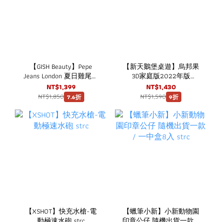
【GISH Beauty】Pepe
【新天鵝堡桌遊】烏邦果
Jeans London 夏日雞尾酒
3D家庭版2022年版
淡香水經典禮盒 (限量版)
Ubongo: 3D Family 2022
NT$1,399
NT$1,430
NT$1,850
NT$1,590
7.6折
9折
【XSHOT】快充水槍-電
【蠟筆小新】小新動物園
動極速水砲 strc
印章公仔 隨機出貨一款 /