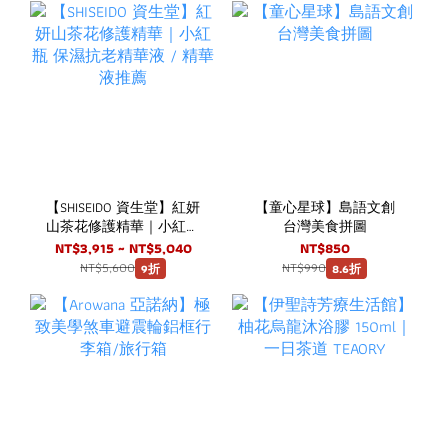
【SHISEIDO 資生堂】紅妍
【童心星球】島語文創
山茶花修護精華｜小紅瓶
台灣美食拼圖
保濕抗老精華液 / 精華液
NT$3,915 ~ NT$5,040
NT$850
推薦
NT$5,600
NT$990
9折
8.6折