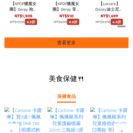
【KPOP獵魔女
【KPOP獵魔女
【Luxcare】
團】Derpy 抱抱
團】Derpy 零錢
Disney迪士尼托
包 strc
包 strc
特包 大容量米
NT$1,305
NT$510
NT$1,699
奇手提包
NT$1,536
NT$600
NT$2,618
8.5折
8.5折
6.5折
查看更多
美食保健🍴
保健食品