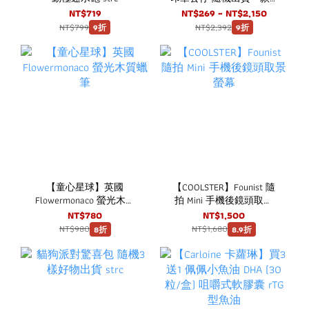
一中盒8入 strc
NT$719
NT$269 ~ NT$2,150
NT$799
NT$2,392
9折
9折
【童心星球】英國
【COOLSTER】Founist 隨
Flowermonaco 螢光木質
拍 Mini 手機後鏡頭取景
蠟筆
螢幕
NT$780
NT$1,500
NT$980
NT$1,680
8折
8.9折