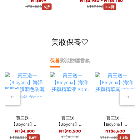
NT$899
NT$3,980 ~ NT$4,180
NT$1,800
NT$7,990
5折
5.2折
美妝保養🤍
保養
彩妝
防曬
香氛
改
買三送一
買三送一
買三送一
【Bioyona】海
【Bioyona】海
【Bioyona】海
洋胚顏修護潤色
洋胚顏精華液
洋胚顏精華露
NT$4,800
NT$10,500
NT$6,600
防曬霜 SPF50
30ml
120ml
NT$18,200
NT$8,320
NT$11,440
5.8折
5.8折