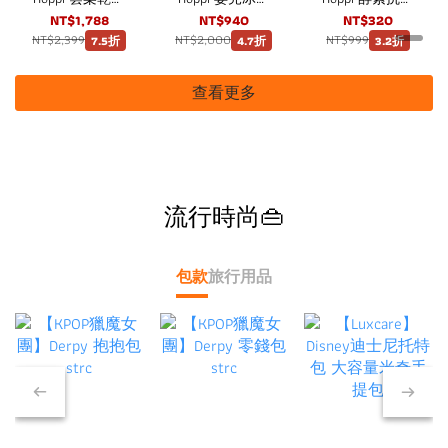
兩用巾 60抽12
水濕紙巾80抽8
有機嬰兒洗衣精
NT$1,788
NT$940
NT$320
包
包（4袋）箱購
1800ml
NT$2,399
NT$2,000
NT$999
7.5折
4.7折
3.2折
查看更多
流行時尚👜
包款
旅行用品