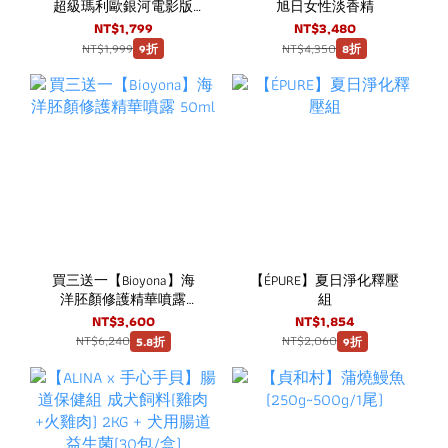
超級瑪利歐銀河電影版
旭日女性淡香精
耀西YOSHI蛋迷你場景組
NT$1,799
NT$3,480
NT$1,999
NT$4,350
9折
8折
買三送一【Bioyona】海
【ÉPURE】夏日淨化釋壓
洋胚顏修護精華噴露
組
50ml
NT$3,600
NT$1,854
NT$6,240
NT$2,060
5.8折
9折