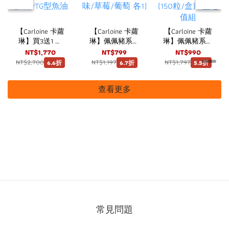
【Carloine 卡蘿
【Carloine 卡蘿
【Carloine 卡蘿
琳】買3送1 佩
琳】佩佩豬系列
琳】佩佩豬系列
佩小魚油 DHA
兒童護齒噴霧
兒童維他命
NT$1,770
NT$799
NT$990
(30粒/盒) 咀嚼
20ml 三瓶組
C+D3 口嚼錠 草
NT$2,700
NT$1,197
NT$1,797
6.6折
6.7折
5.5折
式軟膠囊 rTG型
(原味/草莓/葡
莓口味 (150粒/
魚油
萄 各1)
盒) 3盒超值組
查看更多
常見問題