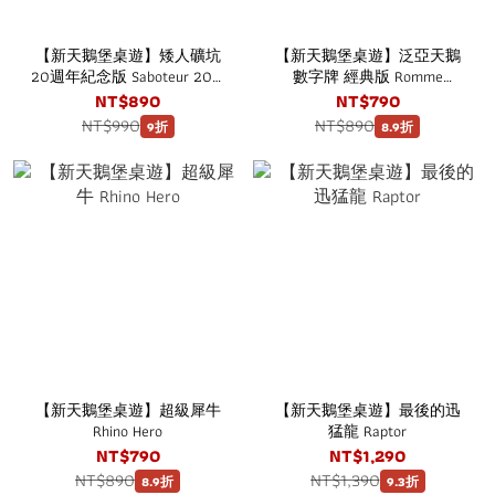
【新天鵝堡桌遊】矮人礦坑
【新天鵝堡桌遊】泛亞天鵝
20週年紀念版 Saboteur 20th
數字牌 經典版 Romme
Anniversary
Classic
NT$890
NT$790
NT$990
NT$890
9折
8.9折
【新天鵝堡桌遊】超級犀牛
【新天鵝堡桌遊】最後的迅
Rhino Hero
猛龍 Raptor
NT$790
NT$1,290
NT$890
NT$1,390
8.9折
9.3折