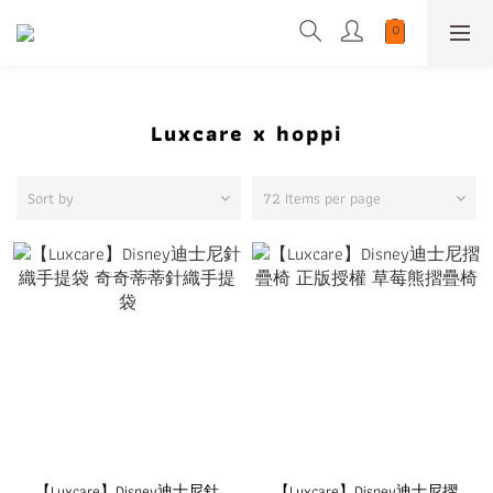
Luxcare x hoppi
Sort by
72 Items per page
【Luxcare】Disney迪士尼針
【Luxcare】Disney迪士尼摺