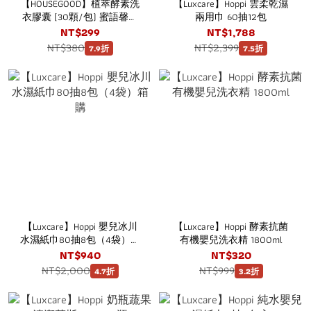
【HOUSEGOOD】植萃酵素洗
【Luxcare】Hoppi 雲柔乾濕
衣膠囊 (30顆/包) 蜜語馨香
兩用巾 60抽12包
｜淨柔香
NT$299
NT$1,788
NT$380
NT$2,399
7.9折
7.5折
【Luxcare】Hoppi 嬰兒冰川
【Luxcare】Hoppi 酵素抗菌
水濕紙巾80抽8包（4袋）箱
有機嬰兒洗衣精 1800ml
購
NT$940
NT$320
NT$2,000
NT$999
4.7折
3.2折