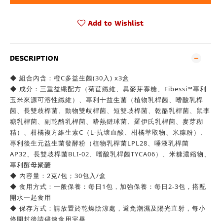
Add to Wishlist
DESCRIPTION
◆ 組合內含：橙C多益生菌(30入) x3盒
◆ 成分：三重益纖配方（菊苣纖維、異麥芽寡糖、Fibessi™專利
玉米來源可溶性纖維）、專利十益生菌（植物乳桿菌、嗜酸乳桿
菌、長雙歧桿菌、動物雙歧桿菌、短雙歧桿菌、乾酪乳桿菌、鼠李
糖乳桿菌、副乾酪乳桿菌、嗜熱鏈球菌、羅伊氏乳桿菌、麥芽糊
精）、柑橘複方維生素C（L-抗壞血酸、柑橘萃取物、米糠粉）、
專利後生元益生菌發酵粉（植物乳桿菌LPL28、唾液乳桿菌
AP32、長雙歧桿菌BLI-02、嗜酸乳桿菌TYCA06）、米糠濃縮物、
專利酵母聚醣
◆ 內容量：2克/包；30包入/盒
◆ 食用方式：一般保養：每日1包，加強保養：每日2-3包，搭配
開水一起食用
◆ 保存方式：請放置於乾燥陰涼處，避免潮濕及陽光直射，每小
條開封後請儘速食用完畢