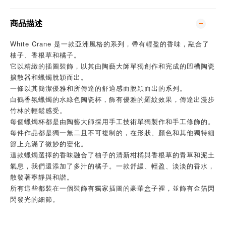
商品描述
White Crane 是一款亞洲風格的系列，帶有輕盈的香味，融合了
柚子、香根草和橘子。
它以精緻的插圖裝飾，以其由陶藝大師單獨創作和完成的凹槽陶瓷
擴散器和蠟燭脫穎而出。
一條以其簡潔優雅和所傳達的舒適感而脫穎而出的系列。
白鶴香氛蠟燭的水綠色陶瓷杯，飾有優雅的羅紋效果，傳達出漫步
竹林的輕鬆感受。
每個蠟燭杯都是由陶藝大師採用手工技術單獨製作和手工修飾的。
每件作品都是獨一無二且不可複制的，在形狀、顏色和其他獨特細
節上充滿了微妙的變化。
這款蠟燭選擇的香味融合了柚子的清新柑橘與香根草的青草和泥土
氣息，我們還添加了多汁的橘子。一款舒緩、輕盈、淡淡的香水，
散發著寧靜與和諧。
所有這些都裝在一個裝飾有獨家插圖的豪華盒子裡，並飾有金箔閃
閃發光的細節。