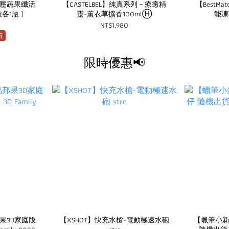
】冷壓蔬果纖活
【CASTELBEL】純真系列－療癒精
【BestM
號各1瓶 )
靈-薰衣草擴香100mlⒽ
能凍
NT$1,980
折
限時優惠📢
果3D家庭版
【XSHOT】快充水槍-電動極速水砲
【蠟筆小