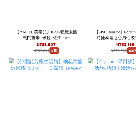
【MATTEL 美泰兒】KPOP獵魔女團
【GISH Beauty】Porsch
戰鬥魯米+米拉+佐伊 strc
時捷泰坦之心男性淡香水
NT$3,507
NT$2,168
NT$3,897
NT$2,550
9折
8.5