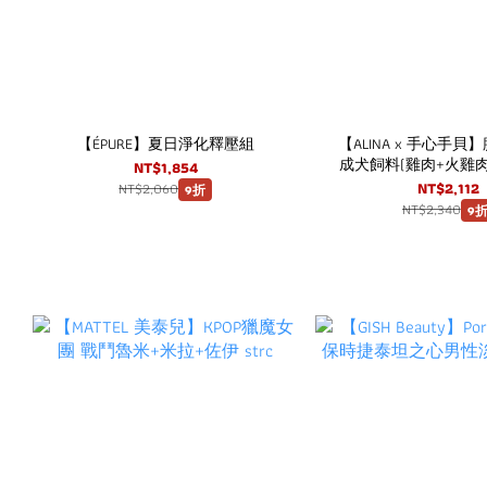
【ÉPURE】夏日淨化釋壓組
【ALINA x 手心手
成犬飼料(雞肉+火雞肉) 
NT$1,854
用腸道益生菌(30
NT$2,112
NT$2,060
9折
NT$2,340
9