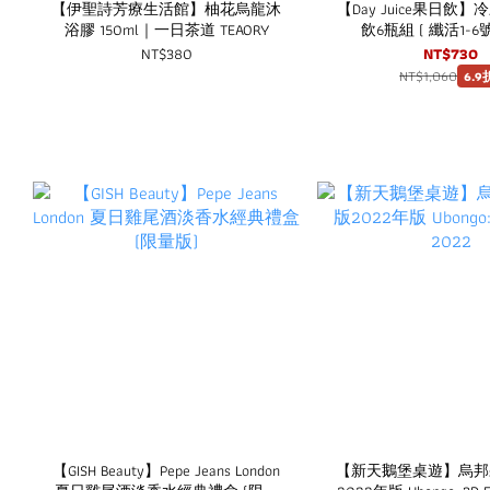
【伊聖詩芳療生活館】柚花烏龍沐
【Day Juice果日飲
浴膠 150ml｜一日茶道 TEAORY
飲6瓶組 ( 纖活1-6
NT$380
NT$730
NT$1,060
6.9
【GISH Beauty】Pepe Jeans London
【新天鵝堡桌遊】烏邦