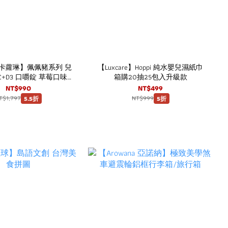
ine 卡蘿琳】佩佩豬系列 兒
【Luxcare】Hoppi 純水嬰兒濕紙巾
+D3 口嚼錠 草莓口味
箱購20抽25包入升級款
0粒/盒) 3盒超值組
NT$990
NT$499
T$1,797
NT$999
5.5折
5折