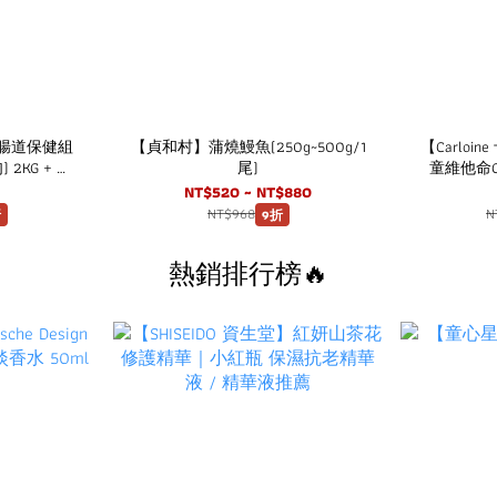
貝】腸道保健組
【貞和村】蒲燒鰻魚(250g~500g/1
【Carlo
2KG + 犬
尾)
童維他命C
包/盒)
(15
NT$520 ~ NT$880
NT$968
N
折
9折
熱銷排行榜🔥