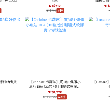
amily 2022
strc
隨機出貨一
NT$719
NT$
NT$799
9折
3樣好物出貨
【Carloine 卡蘿琳】買3送1 佩佩小
【Luxcar
魚油 DHA (30粒/盒) 咀嚼式軟膠囊
rTG型魚油
NT$1,770
NT$2,700
6.6折