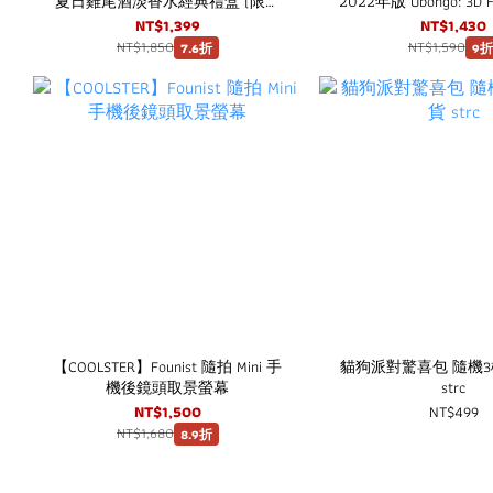
夏日雞尾酒淡香水經典禮盒 (限量
2022年版 Ubongo: 3D F
版)
NT$1,399
NT$1,430
NT$1,850
NT$1,590
7.6折
9折
【COOLSTER】Founist 隨拍 Mini 手
貓狗派對驚喜包 隨機
機後鏡頭取景螢幕
strc
NT$1,500
NT$499
NT$1,680
8.9折