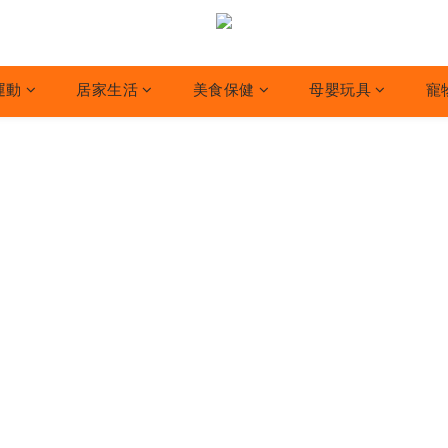
運動
居家生活
美食保健
母嬰玩具
寵