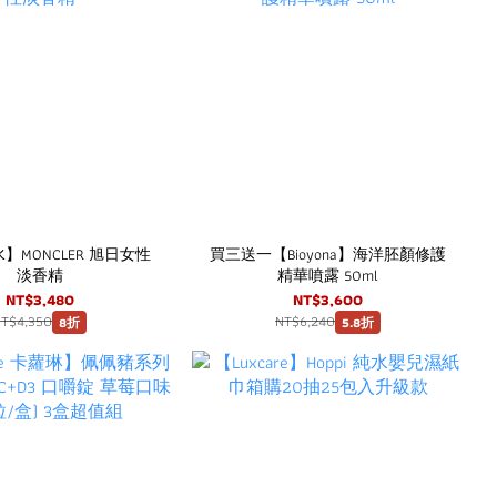
NCLER 旭日女性
買三送一【Bioyona】海洋胚顏修護
淡香精
精華噴露 50ml
NT$3,480
NT$3,600
NT$4,350
NT$6,240
8折
5.8折