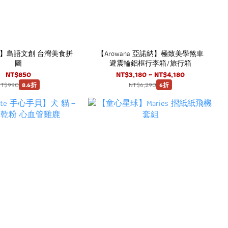
】島語文創 台灣美食拼
【Arowana 亞諾納】極致美學煞車
圖
避震輪鋁框行李箱/旅行箱
NT$850
NT$3,180 ~ NT$4,180
NT$990
NT$6,290
8.6折
6折