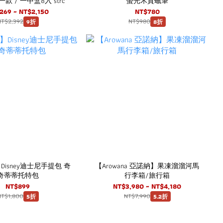
款 / 一中盒8入 strc
螢光木質蠟筆
269 ~ NT$2,150
NT$780
NT$2,392
NT$980
9折
8折
e】Disney迪士尼手提包 奇
【Arowana 亞諾納】果凍溜溜河馬
奇蒂蒂托特包
行李箱/旅行箱
NT$899
NT$3,980 ~ NT$4,180
NT$1,800
NT$7,990
5折
5.2折