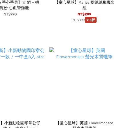
ate 手心手貝】犬 貓－機
【童心星球】Maries 摺紙紙飛機套
乾粉 心血管雞鹿
組
NT$990
NT$299
NT$399
7.5折
新】小新動物園印章公仔
【童心星球】英國 Flowermonaco