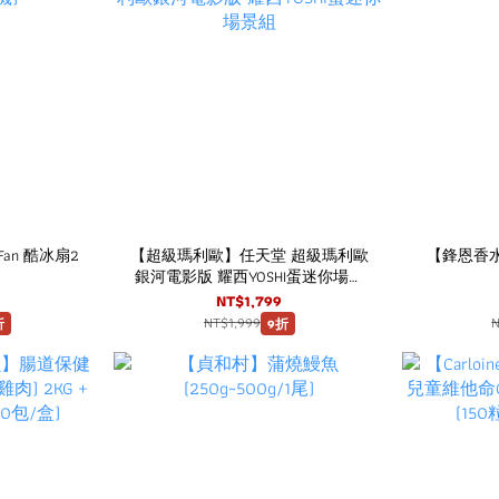
Fan 酷冰扇2
【超級瑪利歐】任天堂 超級瑪利歐
【鋒恩香水】MO
銀河電影版 耀西YOSHI蛋迷你場景
組
NT$1,799
NT$1,999
折
9折