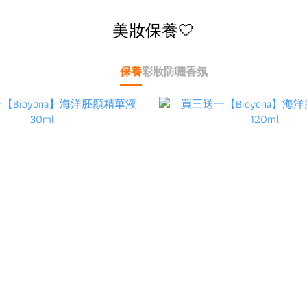
美妝保養🤍
保養
彩妝
防曬
香氛