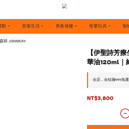
運動
居家生活
美食保健
母嬰玩具
寵
林 JOHNRAY
【伊聖詩芳療
華油120ml｜
全店，全站滿999免運
NT$3,800