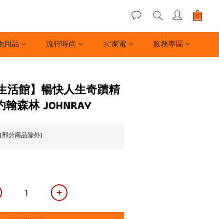
物用品
流行時尚
3C家電
服務專區
生活館】暢快人生奇蹟精
約翰森林 JOHNRAY
(部分商品除外)