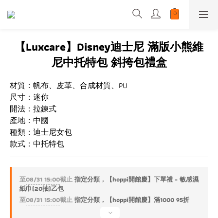
【Luxcare】Disney迪士尼 滿版小熊維
尼中托特包 斜挎包禮盒
材質：帆布、皮革、合成材質、PU
尺寸：迷你
開法：拉鍊式
產地：中國
種類：迪士尼女包
款式：中托特包
至
08/31 15:00
截止
指定分類，【hoppi開館慶】下單禮 - 敏感濕
紙巾(20抽)乙包
至
08/31 15:00
截止
指定分類，【hoppi開館慶】滿1000 95折