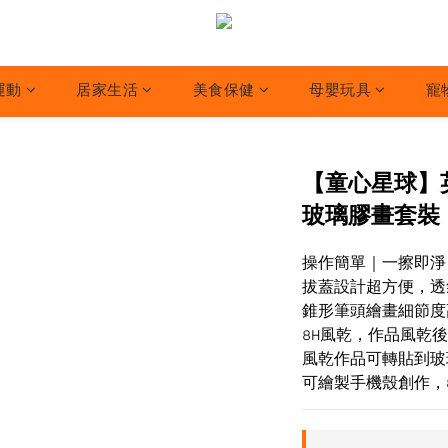
運動
居家生活
美食保健
母嬰玩具
寵
【童心星球】英國
玻璃膠畫套裝
操作簡單｜一擦即淨
拔蓋設計超方便，透
錐形筆頭繪畫細節度
8H風乾，作品風乾
風乾作品可轉貼到玻
可繪製手機殼創作，