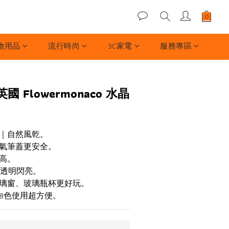
物用品
流行時尚
3C家電
服務專區
 Flowermonaco 水晶
｜自然風乾。
氣筆蓋更安全。
高。
後透明閃亮。
璃窗、玻璃瓶杯更好玩。
8色使用超方便。