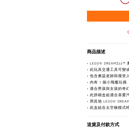
商品描述
• LEGO® DREAMZ
• 此玩具交通工具可變
• 包含奧茲老師與傑登
• 內有 1 個小飛魔玩偶
• 適合男孩與女孩的奇
• 此拼砌盒組適合喜愛
• 用其他 LEGO® DR
• 此盒組在太空梭模式時
送貨及付款方式