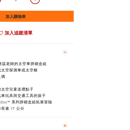
加入購物車
加入追蹤清單
zz™ 奧茲老師的太空車拼砌盒組
成太空探測車或太空梭
人偶
幻太空兒童送禮點子
汽車玩具與交通工具的孩子
EAMZzz™ 系列拼砌盒組拓展冒險
長逾 17 公分