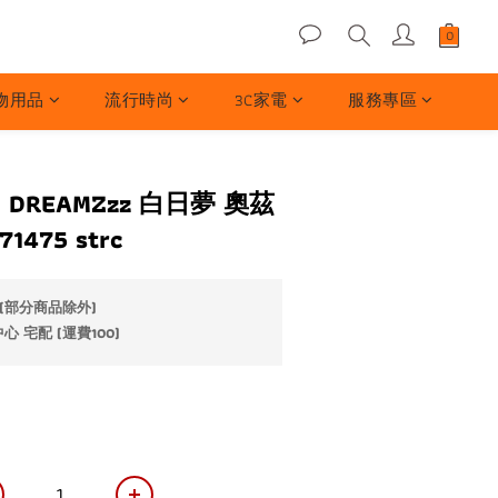
物用品
流行時尚
3C家電
服務專區
】DREAMZzz 白日夢 奧茲
475 strc
(部分商品除外)
 宅配 (運費100)