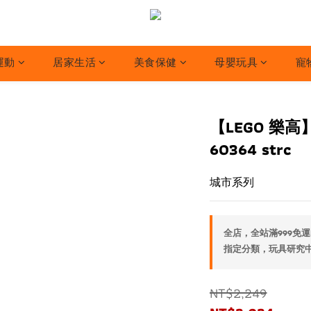
運動
居家生活
美食保健
母嬰玩具
寵
【LEGO 樂高
60364 strc
城市系列
全店，全站滿999免運
指定分類，玩具研究中心
NT$2,249