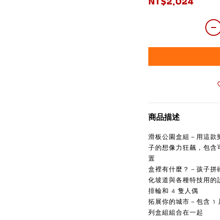
NT$2,024
商品描述
滑板公園盒組－用這款樂
子的想像力狂飆，包含
置
盒裡有什麼？－孩子拼
化坡道與各種特技用的設
排輪和 4 隻人偶
拓展你的城市－包含 1
列盒組組合在一起