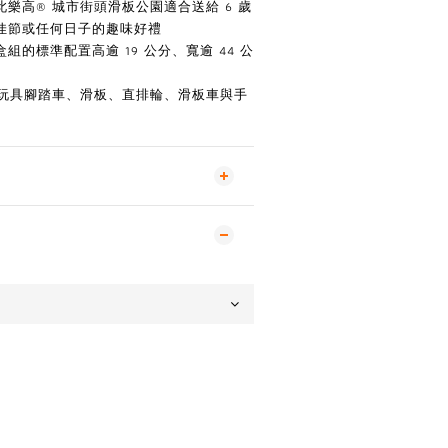
樂高® 城市街頭滑板公園適合送給 6 歲
佳節或任何日子的趣味好禮
的標準配置高逾 19 公分、寬逾 44 公
括玩具腳踏車、滑板、直排輪、滑板車與手