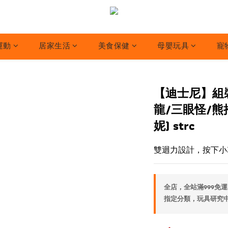
運動
居家生活
美食保健
母嬰玩具
寵
【迪士尼】組裝
龍/三眼怪/熊
妮) strc
雙迴力設計，按下小
全店，全站滿999免運
指定分類，玩具研究中心