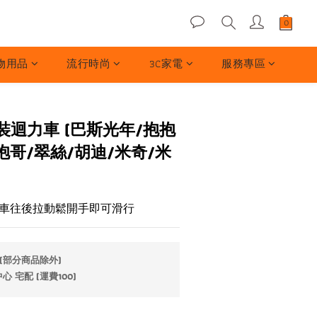
物用品
流行時尚
3C家電
服務專區
迴力車 (巴斯光年/抱抱
抱哥/翠絲/胡迪/米奇/米
車往後拉動鬆開手即可滑行
(部分商品除外)
 宅配 (運費100)