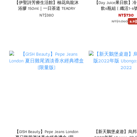
【伊聖詩芳療生活館】柚花烏龍沐
【Day Juice果日飲
浴膠 150ml｜一日茶道 TEAORY
飲6瓶組 ( 纖活1-6
NT$380
NT$730
NT$1,060
6.9
【GISH Beauty】Pepe Jeans London
【新天鵝堡桌遊】烏邦