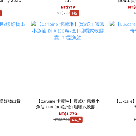
amily 2022
strc
隨機出貨一
NT$719
NT$
NT$799
9折
3樣好物出貨
【Carloine 卡蘿琳】買3送1 佩佩小
【Luxcar
魚油 DHA (30粒/盒) 咀嚼式軟膠囊
rTG型魚油
NT$1,770
NT$2,700
6.6折