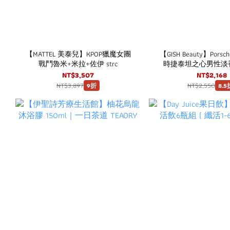
【MATTEL 美泰兒】KPOP獵魔女團
【GISH Beauty】Porsch
戰鬥魯米+米拉+佐伊 strc
時捷泰坦之心男性淡香水
NT$3,507
NT$2,168
NT$3,897
NT$2,550
9折
8.5