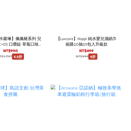
ine 卡蘿琳】佩佩豬系列 兒
【Luxcare】Hoppi 純水嬰兒濕紙巾
+D3 口嚼錠 草莓口味
箱購20抽25包入升級款
0粒/盒) 3盒超值組
NT$990
NT$499
T$1,797
NT$999
5.5折
5折