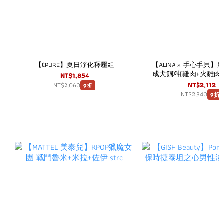
【ÉPURE】夏日淨化釋壓組
【ALINA x 手心手
成犬飼料(雞肉+火雞肉) 
NT$1,854
用腸道益生菌(30
NT$2,112
NT$2,060
9折
NT$2,340
9