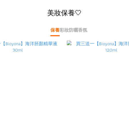
美妝保養🤍
保養
彩妝
防曬
香氛