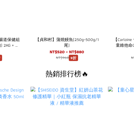
貝】腸道保健組
【貞和村】蒲燒鰻魚(250g~500g/1
【Carlo
2KG + 犬
尾)
童維他命C
包/盒)
(15
NT$520 ~ NT$880
NT$968
N
折
9折
熱銷排行榜🔥