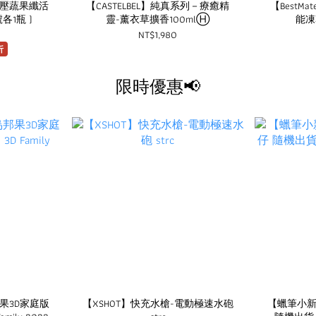
】冷壓蔬果纖活
【CASTELBEL】純真系列－療癒精
【BestM
號各1瓶 )
靈-薰衣草擴香100mlⒽ
能凍
NT$1,980
折
限時優惠📢
果3D家庭版
【XSHOT】快充水槍-電動極速水砲
【蠟筆小