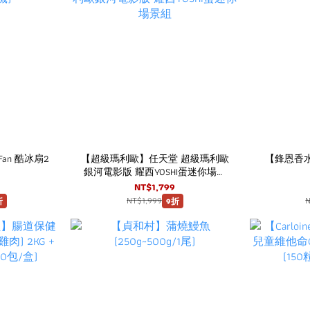
Fan 酷冰扇2
【超級瑪利歐】任天堂 超級瑪利歐
【鋒恩香水】MO
銀河電影版 耀西YOSHI蛋迷你場景
組
NT$1,799
NT$1,999
折
9折