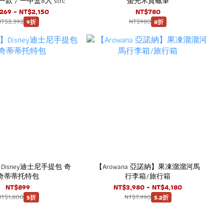
款 / 一中盒8入 strc
螢光木質蠟筆
269 ~ NT$2,150
NT$780
NT$2,392
NT$980
9折
8折
e】Disney迪士尼手提包 奇
【Arowana 亞諾納】果凍溜溜河馬
奇蒂蒂托特包
行李箱/旅行箱
NT$899
NT$3,980 ~ NT$4,180
NT$1,800
NT$7,990
5折
5.2折