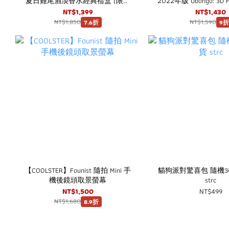
夏日雞尾酒淡香水經典禮盒 (限量
2022年版 Ubongo: 3D F
版)
NT$1,399
NT$1,430
NT$1,850
NT$1,590
7.6折
9折
【COOLSTER】Founist 隨拍 Mini 手
貓狗派對驚喜包 隨機
機後鏡頭取景螢幕
strc
NT$1,500
NT$499
NT$1,680
8.9折