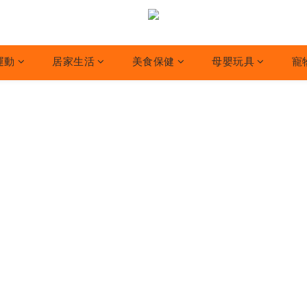
運動
居家生活
美食保健
母嬰玩具
寵