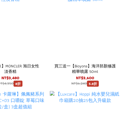
NCLER 旭日女性
買三送一【Bioyona】海洋胚顏修護
淡香精
精華噴露 50ml
NT$3,480
NT$3,600
NT$4,350
NT$6,240
8折
5.8折