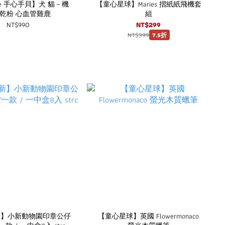
ate 手心手貝】犬 貓－機
【童心星球】Maries 摺紙紙飛機套
乾粉 心血管雞鹿
組
NT$990
NT$299
NT$399
7.5折
新】小新動物園印章公仔
【童心星球】英國 Flowermonaco