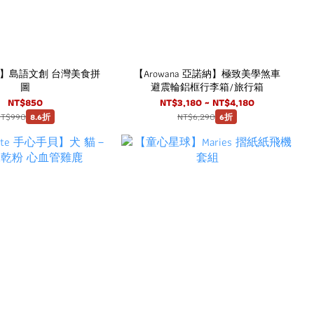
】島語文創 台灣美食拼
【Arowana 亞諾納】極致美學煞車
圖
避震輪鋁框行李箱/旅行箱
NT$850
NT$3,180 ~ NT$4,180
NT$990
NT$6,290
8.6折
6折