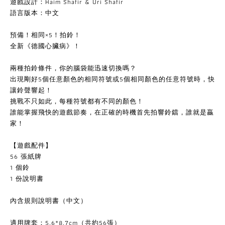
遊戲設計：Haim Shafir & Uri Shafir
語言版本：中文
預備！相同×5！拍鈴！
全新《德國心臟病》！
兩種拍鈴條件，你的腦袋能迅速切換嗎？
出現剛好5個任意顏色的相同符號或5個相同顏色的任意符號時，快
讓鈴聲響起！
挑戰不只如此，每種符號都有不同的顏色！
誰能掌握飛快的遊戲節奏，在正確的時機首先拍響鈴鐺，誰就是贏
家！
【遊戲配件】
56 張紙牌
1 個鈴
1 份說明書
內含規則說明書（中文）
適用牌套：5.6*8.7cm（共約56張）