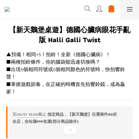
【新天鵝堡桌遊】德國心臟病眼花手亂
版 Halli Galli Twist
▲預備！相同×5！拍鈴！全新《德國心臟病》！
■兩種拍鈴條件，你的腦袋能迅速切換嗎？
■出現5個相同符號或5個相同顏色的符號時，快拍響鈴
聲！
■掌握遊戲節奏，在正確的時機首先拍響鈴鐺，成為贏
家！
至
08/31 15:00
截止
指定商品，【新天鵝堡】任選兩件88折
全店，全站滿999免運(部分商品除外)